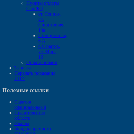
Пункты оплаты
СарРКЦ
ст. Сенная,
ул.
Спортивная,
14а
Станционная,
6 А
г. Саратов,
ул. Мира,
16
Оплата онлайн
Тарифы
Передать показания
ИПУ
Полезные ссылки
Саратов
официальныый
Правительство
области
Законы
Фонд капремонта